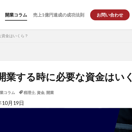
開業コラム
売上1億円達成の成功法則
お問い合わせ
な資金はいくら？
開業する時に必要な資金はい
業コラム
税理士
,
資金
,
開業
年10月19日