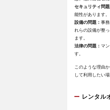
消耗
セキュリティ問題
品費
能性があります。
6
設備の問題：
事務
広
告
れらの設備が整っ
宣
ます。
伝
法律の問題：
費
マン
す。
7
運
このような理由か
転
資
して利用したい場
金
8
自己
レンタル
資金
で用