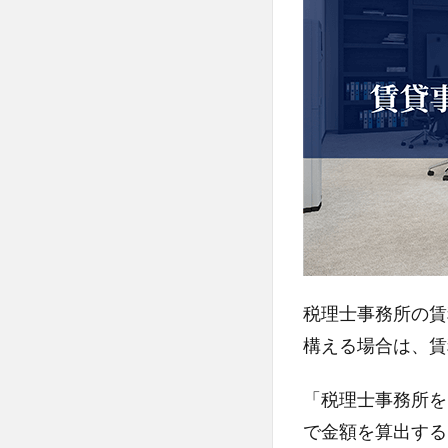
用不
可の
場合
も
3.2
レン
タル
オフ
ィス
と賃
貸事
務所
の違
税理士事務所の賃
い
構える場合は、賃
3.3
自宅
「税理士事務所を
開業
で金額を算出する
とい