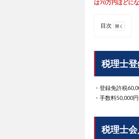
は70万円ほどに
目次
1
税
理
士
税理士登
登
録
費
用
・登録免許税60,0
・手数料50,000円
2
税
理
士
会
税理士会
入