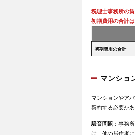
う選
択肢
税理士事務所の賃
もあ
初期費用の合計は
る
4
税理
初期費用の合計
士事
務所
の内
装・
マンショ
設備
費
5
マンションやアパ
パソ
契約する必要があ
コ
ン・
騒音問題：
備
事務所
品・
は、他の居住者に