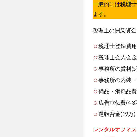
一般的には
税理士
ます。
税理士の開業資金
税理士登録費用(
税理士会入会金(
事務所の賃料(5
事務所の内装・設
備品・消耗品費(6
広告宣伝費(4.3
運転資金(19万)
レンタルオフィス