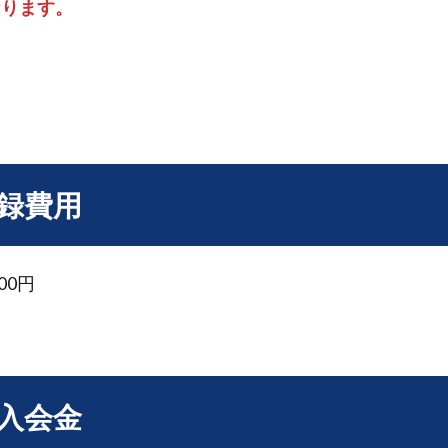
なります。
録費用
00円
入会金