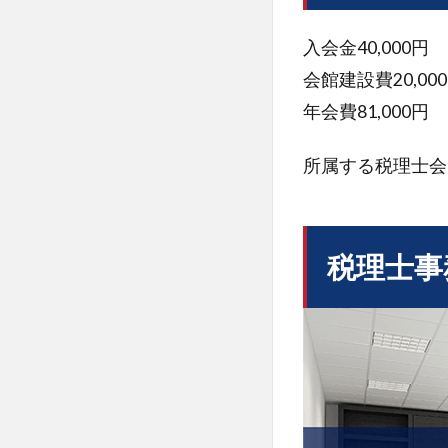
会
金
入会金40,000円
3
会館建設費20,00
税
年会費81,000円
理
士
事
所属する税理士会
務
所
の
賃
税理士事
料
3.1
マン
ショ
ンは
事務
所利