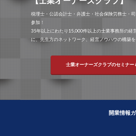
【士業オーナーズクラブ】
税理士・公認会計士・弁護士・社会保険労務士・司
参加！
35年以上にわたり15,000件以上の士業事務所の
に、先生方のネットワーク、経営ノウハウの構築を
士業オーナーズクラブのセミナー
開業情報ガ